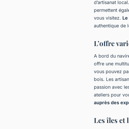
d’artisanat loca
permettent égale
vous visitez.
Le 
authentique de l
L’offre var
A bord du navire
offre une multitu
vous pouvez par
bois. Les artisa
passion avec le
ateliers pour vou
auprès des exp
Les îles et