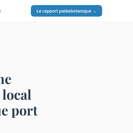
e
Le rapport paléobotanique →
ne
 local
ue port