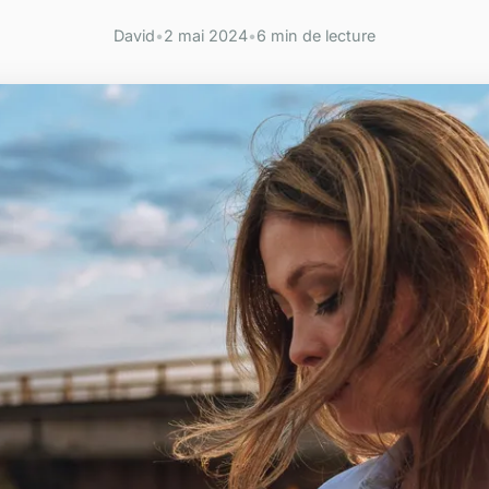
David
•
2 mai 2024
•
6 min de lecture