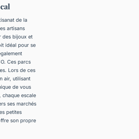
cal
tisanat de la
es artisans
r des bijoux et
it idéal pour se
 également
CO. Ces parcs
les. Lors de ces
air, utilisant
nique de vous
s, chaque escale
avers ses marchés
es petites
offre son propre