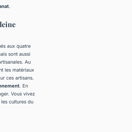
anat
.
pleine
ués aux quatre
ais sont aussi
rtisanales. Au
nt les matériaux
ur ces artisans.
ronnement
. En
ager. Vous vivez
 les cultures du