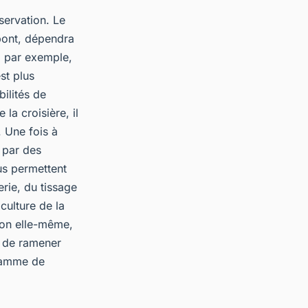
ervation. Le
 pont, dépendra
, par exemple,
st plus
ilités de
la croisière, il
. Une fois à
s par des
ous permettent
erie, du tissage
 culture de la
gion elle-même,
e de ramener
gramme de