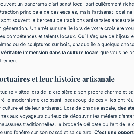
 souvent un panorama d’artisanat local particulièrement riche
attraction principale de ces escales, mais l’artisanat local ne
s sont souvent le berceau de traditions artisanales ancestral
 génération. Un arrêt sur une île lors de votre croisière vo
s compétences et talents locaux. Qu’il s’agisse de bijoux e
almes ou de sculptures sur bois, chaque île a quelque chos
 véritable immersion dans la culture locale
que vous ne po
trement.
portuaires et leur histoire artisanale
tuaire visitée lors de la croisière a son propre charme et sa
gré le modernisme croissant, beaucoup de ces villes ont réu
r culture et de leur artisanat. Lors de chaque escale, des ate
rtes aux voyageurs curieux de découvrir les métiers d’antan
haussures traditionnelles, la broderie délicate ou l’art de la
re une fenêtre sur son passé et sa culture.
C’est une opport