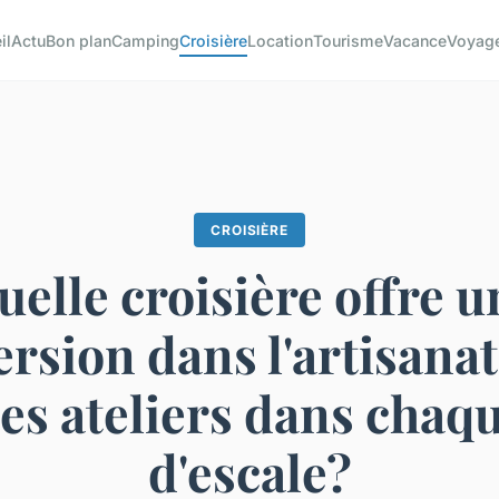
il
Actu
Bon plan
Camping
Croisière
Location
Tourisme
Vacance
Voyag
CROISIÈRE
uelle croisière offre u
sion dans l'artisanat
es ateliers dans chaq
d'escale?