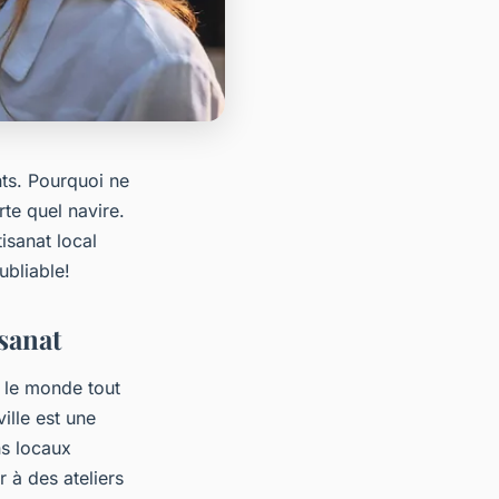
nts. Pourquoi ne
rte quel navire.
isanat local
ubliable!
isanat
 le monde tout
ille est une
ns locaux
 à des ateliers