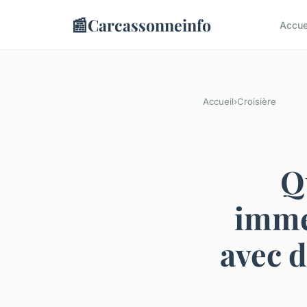
📰
Carcassonneinfo
Accue
Accueil
›
Croisière
Q
immer
avec d