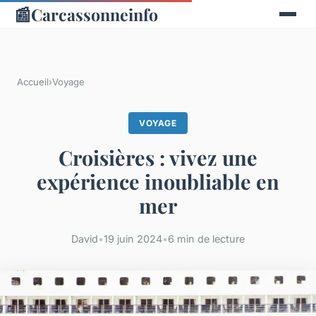
📰
Carcassonneinfo
Accueil
›
Voyage
VOYAGE
Croisières : vivez une
expérience inoubliable en
mer
David
•
19 juin 2024
•
6 min de lecture