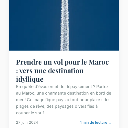
Prendre un vol pour le Maroc
: vers une destination
idyllique
En quête d'évasion et de dépaysement ? Partez
au Maroc, une charmante destination en bord de
mer ! Ce magnifique pays a tout pour plaire : des
plages de rêve, des paysages diversifiés à
couper le souf...
27 juin 2024
4 min de lecture →