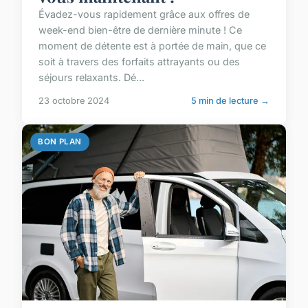
Évadez-vous rapidement grâce aux offres de
week-end bien-être de dernière minute ! Ce
moment de détente est à portée de main, que ce
soit à travers des forfaits attrayants ou des
séjours relaxants. Dé...
23 octobre 2024
5 min de lecture →
BON PLAN