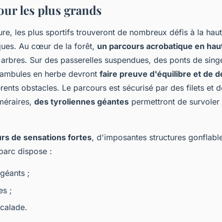
our les plus grands
e, les plus sportifs trouveront de nombreux défis à la haut
ques. Au cœur de la forêt,
un parcours acrobatique en hau
s arbres. Sur des passerelles suspendues, des ponts de singe
unambules en herbe devront
faire preuve d'équilibre et de d
férents obstacles. Le parcours est sécurisé par des filets et 
éméraires,
des tyroliennes géantes
permettront de survoler 
rs de sensations fortes
, d'imposantes structures gonflable
parc dispose :
géants ;
es ;
calade.