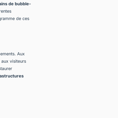
ains de bubble-
rentes
rogramme de ces
pements. Aux
aux visiteurs
staurer
rastructures