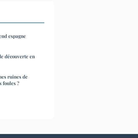
end espagne
 de découverte en
nes ruines de
 foules ?