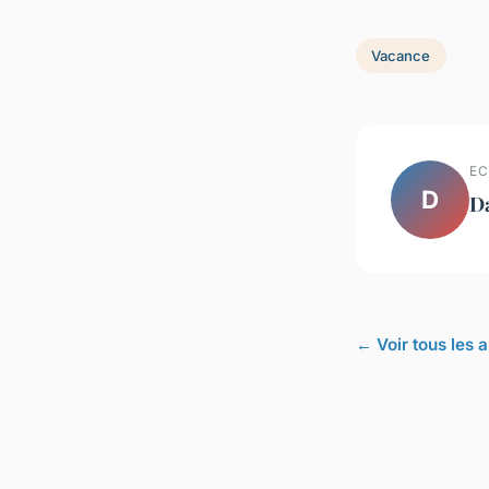
Vacance
EC
D
D
← Voir tous les 