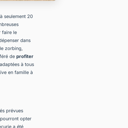
à seulement 20
ombreuses
 faire le
e dépenser dans
de zorbing,
éféré de
profiter
s adaptées à tous
ive en famille à
tés prévues
 pourront opter
écurie a été