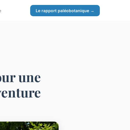
e
Le rapport paléobotanique →
our une
venture