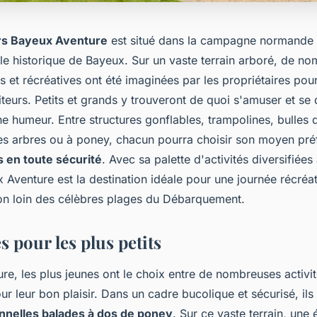
irs Bayeux Aventure
est situé dans la campagne normande 
lle historique de Bayeux. Sur un vaste terrain arboré, de n
es et récréatives ont été imaginées par les propriétaires pour
teurs. Petits et grands y trouveront de quoi s'amuser et s
nne humeur. Entre structures gonflables, trampolines, bulles 
es arbres ou à poney, chacun pourra choisir son moyen pr
s en toute sécurité
. Avec sa palette d'activités diversifiée
 Aventure est la destination idéale pour une journée récréat
n loin des célèbres plages du Débarquement.
és pour les plus petits
re, les plus jeunes ont le choix entre de nombreuses activi
r leur bon plaisir. Dans un cadre bucolique et sécurisé, ils
onnelles balades à dos de poney
. Sur ce vaste terrain, une 