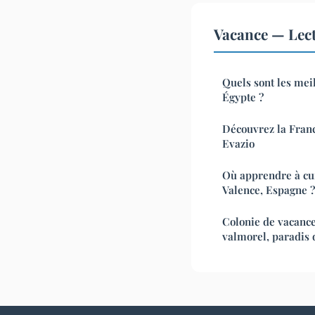
Vacance — Lec
Quels sont les meil
Égypte ?
Découvrez la Franc
Evazio
Où apprendre à cui
Valence, Espagne ?
Colonie de vacanc
valmorel, paradis d