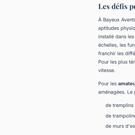
Les défis p
À Bayeux Aventur
aptitudes physi
installé dans le
échelles, les f
franchir les dif
Pour les plus t
vitesse.
Pour les
amateu
aménagées. Le 
de tremplins 
de trampolin
de murs d'es