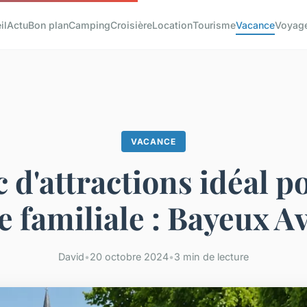
il
Actu
Bon plan
Camping
Croisière
Location
Tourisme
Vacance
Voyag
VACANCE
c d'attractions idéal p
e familiale : Bayeux A
David
•
20 octobre 2024
•
3 min de lecture