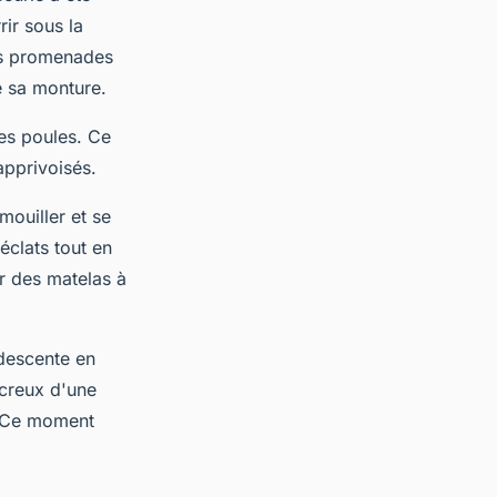
ir sous la
ues promenades
de sa monture.
des poules. Ce
apprivoisés.
ouiller et se
éclats tout en
r des matelas à
"descente en
 creux d'une
. Ce moment