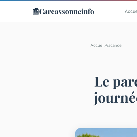
📰
Carcassonneinfo
Accue
Accueil
›
Vacance
Le par
journé