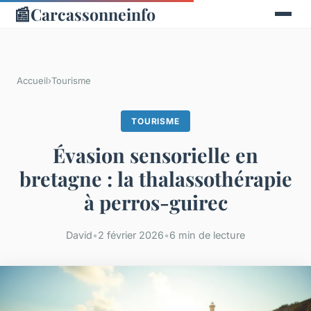
📰
Carcassonneinfo
Accueil
›
Tourisme
TOURISME
Évasion sensorielle en
bretagne : la thalassothérapie
à perros-guirec
David
•
2 février 2026
•
6 min de lecture