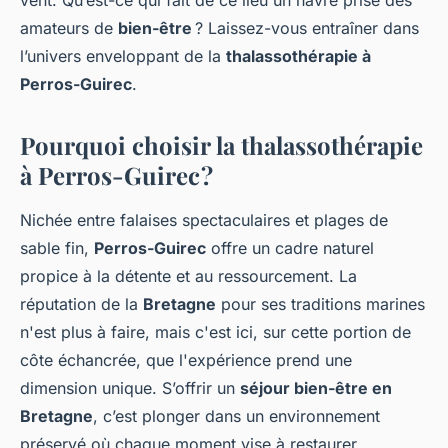
vent. Qu’est-ce qui fait de ce lieu un havre prisé des
amateurs de
bien-être
? Laissez-vous entraîner dans
l’univers enveloppant de la
thalassothérapie à
Perros-Guirec
.
Pourquoi choisir la thalassothérapie
à Perros-Guirec ?
Nichée entre falaises spectaculaires et plages de
sable fin,
Perros-Guirec
offre un cadre naturel
propice à la détente et au ressourcement. La
réputation de la
Bretagne
pour ses traditions marines
n'est plus à faire, mais c'est ici, sur cette portion de
côte échancrée, que l'expérience prend une
dimension unique. S’offrir un
séjour bien-être en
Bretagne
, c’est plonger dans un environnement
préservé où chaque moment vise à restaurer