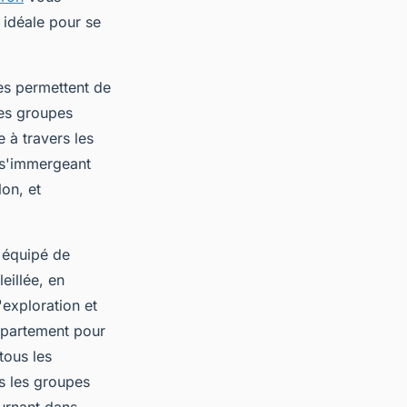
 idéale pour se
les permettent de
les groupes
e à travers les
 s'immergeant
on, et
 équipé de
eillée, en
'exploration et
ppartement pour
tous les
is les groupes