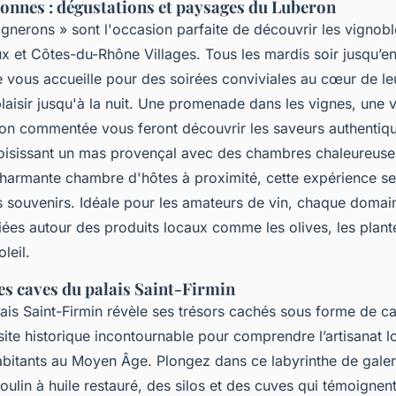
ronnes : dégustations et paysages du Luberon
ignerons » sont l'occasion parfaite de découvrir les vignob
x et Côtes-du-Rhône Villages. Tous les mardis soir jusqu’e
vous accueille pour des soirées conviviales au cœur de leur
laisir jusqu'à la nuit. Une promenade dans les vignes, une v
ion commentée vous feront découvrir les saveurs authentiq
hoisissant un mas provençal avec des chambres chaleureuses
charmante chambre d'hôtes à proximité, cette expérience sen
 souvenirs. Idéale pour les amateurs de vin, chaque doma
iées autour des produits locaux comme les olives, les plan
oleil.
es caves du palais Saint-Firmin
lais Saint-Firmin révèle ses trésors cachés sous forme de c
site historique incontournable pour comprendre l’artisanat lo
abitants au Moyen Âge. Plongez dans ce labyrinthe de galer
lin à huile restauré, des silos et des cuves qui témoignent