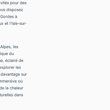
ivités pour des
ous disposez
e Gordes à
 et l'Isle-sur-
Alpes, les
tique du
e, éclairé de
xplorer les
e davantage sur
 immersive où
de la chaleur
turelles dans