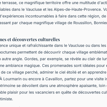
terrasse, ce magnifique territoire offre une multitude d'act
iables dans le Vaucluse et les Alpes-de-Haute-Provence. V
d'expériences incontournables à faire dans cette région, d
ssant par chaque magnifique village de Roussillon, Bonnieux
nes et découvertes culturelles
nce unique et rafraîchissante dans le Vaucluse ou dans les 
 nocturnes permettent de découvrir chaque village embléma
autre angle. Gordes, par exemple, se révèle au clair de lun
une ambiance magique. Ces promenades sont idéales pour e
 de ce village perché, admirer le ciel étoilé et en apprendr
 À Lourmarin ou encore à Cavaillon, partez pour une visite
 patrimoine se dévoilent dans une atmosphère apaisante, loin 
able plaisir pour les vacanciers en quête de découvertes cul
timiste.