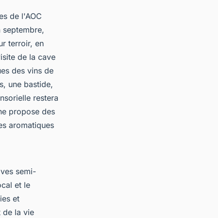
les de l'AOC
n septembre,
 terroir, en
isite de la cave
ues des vins de
, une bastide,
sorielle restera
ine propose des
tes aromatiques
aves semi-
cal et le
ies et
 de la vie