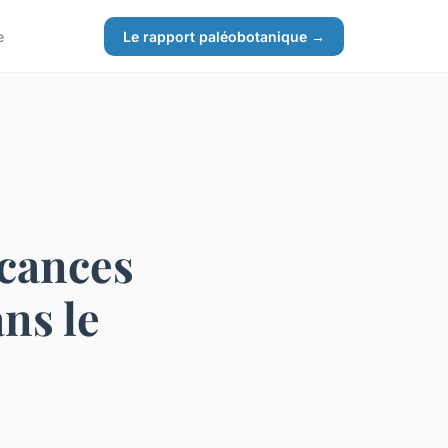
e
Le rapport paléobotanique →
acances
ns le