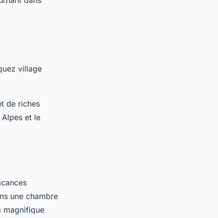
ournant dans
quez village
t de riches
Alpes et le
vacances
dans une chambre
a magnifique