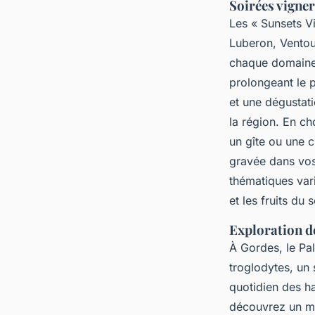
Soirées vigne
Les « Sunsets V
Luberon, Ventou
chaque domaine 
prolongeant le p
et une dégustat
la région. En c
un gîte ou une 
gravée dans vos
thématiques var
et les fruits du s
Exploration d
À Gordes, le Pa
troglodytes, un 
quotidien des h
découvrez un mou