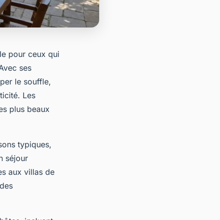
le pour ceux qui
Avec ses
er le souffle,
icité. Les
es plus beaux
sons typiques,
n séjour
s aux villas de
 des