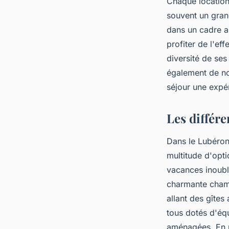
Chaque location
souvent un grand
dans un cadre a
profiter de l'ef
diversité de ses
également de nom
séjour une exp
Les différe
Dans le Lubéron,
multitude d'opt
vacances inoubl
charmante chamb
allant des gîte
tous dotés d'éq
aménagées. En p