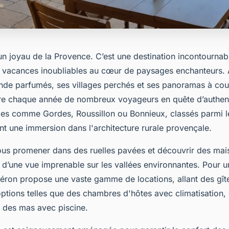
un joyau de la Provence. C’est une destination incontournab
 vacances inoubliables au cœur de paysages enchanteurs. 
de parfumés, ses villages perchés et ses panoramas à coup
tire chaque année de nombreux voyageurs en quête d’authent
ges comme Gordes, Roussillon ou Bonnieux, classés parmi l
nt une immersion dans l'architecture rurale provençale.
us promener dans des ruelles pavées et découvrir des mai
t d’une vue imprenable sur les vallées environnantes. Pour u
béron propose une vaste gamme de locations, allant des gîte
options telles que des chambres d'hôtes avec climatisation,
 des mas avec piscine.