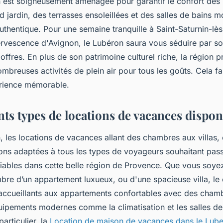
 est soigneusement aménagée pour garantir le confort des h
 jardin, des terrasses ensoleillées et des salles de bains m
uthentique. Pour une semaine tranquille à Saint-Saturnin-lè
fervescence d'Avignon, le Lubéron saura vous séduire par s
 offres. En plus de son patrimoine culturel riche, la région 
breuses activités de plein air pour tous les goûts. Cela f
érience mémorable.
nts types de locations de vacances dispon
 les locations de vacances allant des chambres aux villas, 
ions adaptées à tous les types de voyageurs souhaitant pas
iables dans cette belle région de Provence. Que vous soye
re d’un appartement luxueux, ou d'une spacieuse villa, le 
s accueillants aux appartements confortables avec des cham
uipements modernes comme la climatisation et les salles de
articulier, la
Location de maison de vacances dans le Lub