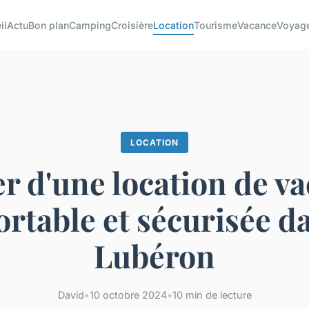
il
Actu
Bon plan
Camping
Croisière
Location
Tourisme
Vacance
Voyag
LOCATION
er d'une location de v
ortable et sécurisée da
Lubéron
David
•
10 octobre 2024
•
10 min de lecture