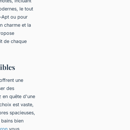
ôtes, incluant
odernes, le tout
s-Apt ou pour
on charme et la
propose
ait de chaque
ibles
offrent une
ser des
z en quête d'une
choix est vaste,
bres spacieuses,
 bains bien
eron
vous