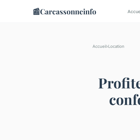
📰
Carcassonneinfo
Accue
Accueil
›
Location
Profit
conf