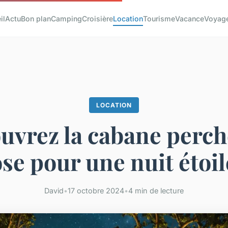
il
Actu
Bon plan
Camping
Croisière
Location
Tourisme
Vacance
Voyag
LOCATION
uvrez la cabane perch
ose pour une nuit étoil
David
•
17 octobre 2024
•
4 min de lecture