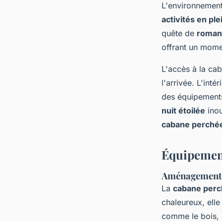
L'environnement 
activités en pl
quête de
roman
offrant un momen
L'accès à la cab
l'arrivée. L'inté
des équipements 
nuit étoilée
inou
cabane perché
Équipement
Aménagement d
La
cabane perc
chaleureux, elle 
comme le bois, 