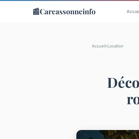
📰
Carcassonneinfo
Accue
Accueil
›
Location
Déco
r