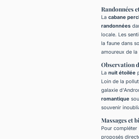
Randonnées et 
La
cabane perc
randonnées
dan
locale. Les sent
la faune dans so
amoureux de la 
Observation de
La
nuit étoilée
p
Loin de la pollu
galaxie d'Andro
romantique
sou
souvenir inoubli
Massages et bi
Pour compléter
proposés directe