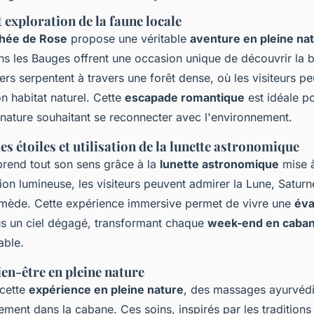
exploration de la faune locale
hée de Rose
propose une véritable
aventure en pleine na
s les Bauges offrent une occasion unique de découvrir la b
iers serpentent à travers une forêt dense, où les visiteurs p
n habitat naturel. Cette
escapade romantique
est idéale po
nature souhaitant se reconnecter avec l'environnement.
s étoiles et utilisation de la lunette astronomique
rend tout son sens grâce à la
lunette astronomique
mise à
tion lumineuse, les visiteurs peuvent admirer la Lune, Satur
mède. Cette expérience immersive permet de vivre une
éva
s un ciel dégagé, transformant chaque
week-end en caba
able.
en-être en pleine nature
 cette
expérience en pleine nature
, des massages ayurvéd
ment dans la cabane. Ces soins, inspirés par les traditions 