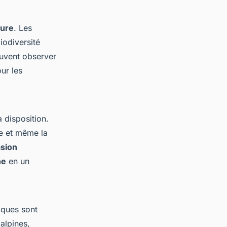
ture
. Les
iodiversité
euvent observer
ur les
 disposition.
ne et même la
sion
ne
en un
iques sont
alpines,