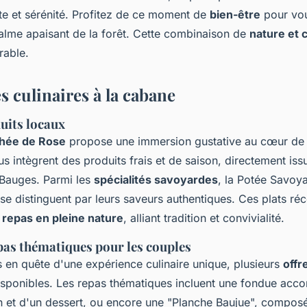
te et sérénité. Profitez de ce moment de
bien-être
pour vou
calme apaisant de la forêt. Cette combinaison de
nature et 
rable.
s culinaires à la cabane
uits locaux
hée de Rose
propose une immersion gustative au cœur de
s intègrent des produits frais et de saison, directement iss
Bauges. Parmi les
spécialités savoyardes
, la Potée Savoya
e distinguent par leurs saveurs authentiques. Ces plats réc
n
repas en pleine nature
, alliant tradition et convivialité.
pas thématiques pour les couples
s en quête d'une expérience culinaire unique, plusieurs
offr
isponibles. Les repas thématiques incluent une fondue ac
n et d'un dessert, ou encore une "Planche Baujue", compos