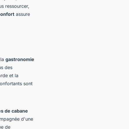
s ressourcer,
confort
assure
 la
gastronomie
us des
rde et la
onfortants sont
es de cabane
compagnée d'une
ée de