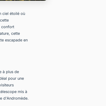
ciel étoilé où
cette
u confort
ture, cette
tte escapade en
e à plus de
déal pour une
isiteurs
 télescope mis à
xie d'Andromède.