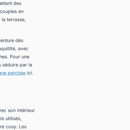
ettant des
 couples en
 la terrasse,
venture dès
quillité, avec
ches. Pour une
 séduire par la
ane perchée
ici.
vec son intérieur
s utilisés,
re cosy. Les