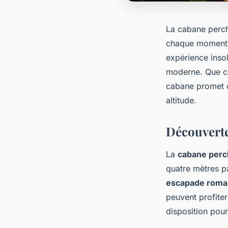
La cabane perch
chaque moment d
expérience insol
moderne. Que ce
cabane promet d
altitude.
Découverte
La
cabane perc
quatre mètres p
escapade roma
peuvent profite
disposition pou