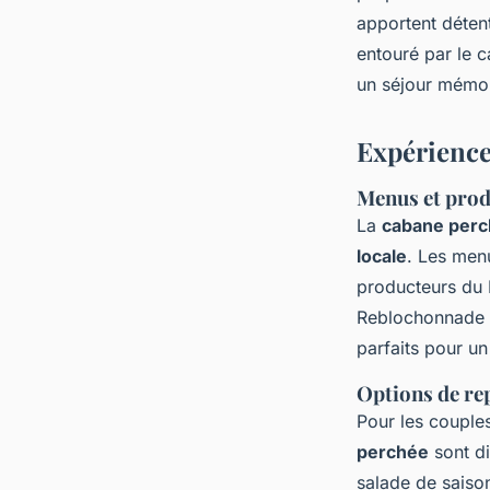
apportent déten
entouré par le 
un séjour mémo
Expérience
Menus et prod
La
cabane perc
locale
. Les menu
producteurs du 
Reblochonnade s
parfaits pour u
Options de re
Pour les couple
perchée
sont d
salade de saiso