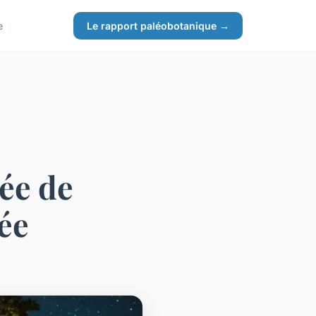
e
Le rapport paléobotanique →
ée de
ée