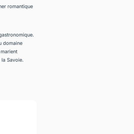
îner romantique
gastronomique.
du domaine
 marient
 la Savoie.