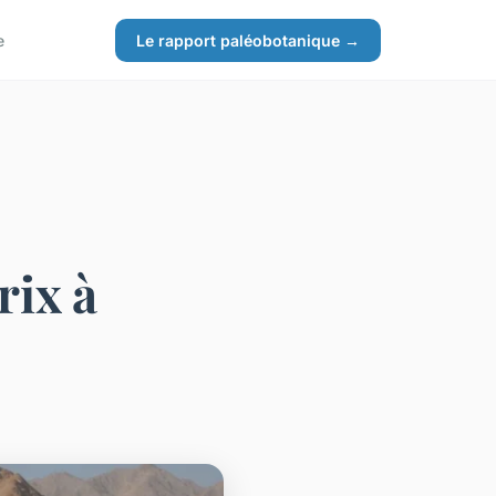
e
Le rapport paléobotanique →
rix à