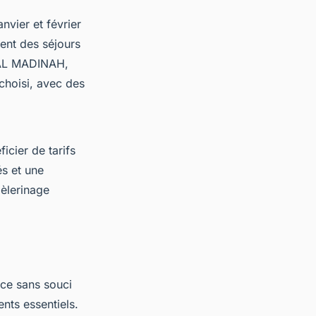
nvier et février
ent des séjours
W AL MADINAH,
choisi, avec des
cier de tarifs
s et une
pèlerinage
ce sans souci
nts essentiels.