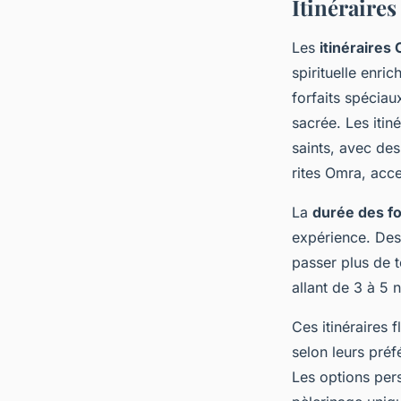
Itinéraires
Les
itinéraires
spirituelle enri
forfaits spéciau
sacrée. Les itin
saints, avec de
rites Omra, acce
La
durée des f
expérience. Des
passer plus de t
allant de 3 à 5
Ces itinéraires 
selon leurs préf
Les options per