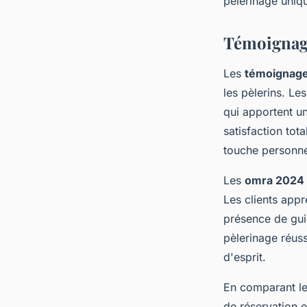
pèlerinage uniq
Témoignage
Les
témoignag
les pèlerins. Le
qui apportent u
satisfaction tot
touche personne
Les
omra 2024 
Les clients appr
présence de gui
pèlerinage réuss
d'esprit.
En comparant le
de réservation e