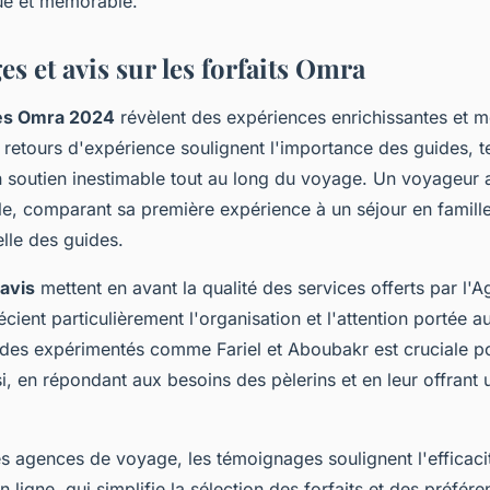
ue et mémorable.
s et avis sur les forfaits Omra
es Omra 2024
révèlent des expériences enrichissantes et 
s retours d'expérience soulignent l'importance des guides, te
n soutien inestimable tout au long du voyage. Un voyageur
ale, comparant sa première expérience à un séjour en famille
lle des guides.
avis
mettent en avant la qualité des services offerts par l
écient particulièrement l'organisation et l'attention portée au
des expérimentés comme Fariel et Aboubakr est cruciale p
i, en répondant aux besoins des pèlerins et en leur offrant u
s agences de voyage, les témoignages soulignent l'efficac
n ligne, qui simplifie la sélection des forfaits et des préfér