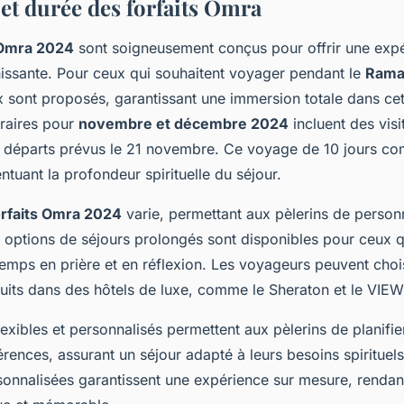
 et durée des forfaits Omra
 Omra 2024
sont soigneusement conçus pour offrir une exp
chissante. Pour ceux qui souhaitent voyager pendant le
Rama
x sont proposés, garantissant une immersion totale dans ce
éraires pour
novembre et décembre 2024
incluent des visi
s départs prévus le 21 novembre. Ce voyage de 10 jours c
ntuant la profondeur spirituelle du séjour.
orfaits Omra 2024
varie, permettant aux pèlerins de personn
 options de séjours prolongés sont disponibles pour ceux q
emps en prière et en réflexion. Les voyageurs peuvent choi
 nuits dans des hôtels de luxe, comme le Sheraton et le V
flexibles et personnalisés permettent aux pèlerins de planifi
érences, assurant un séjour adapté à leurs besoins spirituels
sonnalisées garantissent une expérience sur mesure, renda