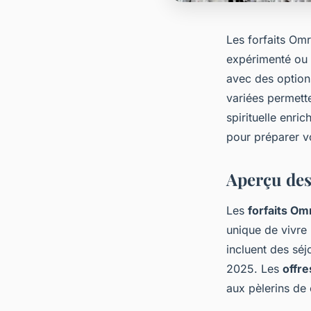
Les forfaits Om
expérimenté ou 
avec des option
variées permett
spirituelle enri
pour préparer v
Aperçu des
Les
forfaits Om
unique de vivre 
incluent des sé
2025. Les
offr
aux pèlerins de 