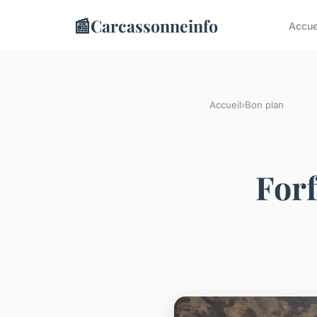
📰
Carcassonneinfo
Accue
Accueil
›
Bon plan
Forf