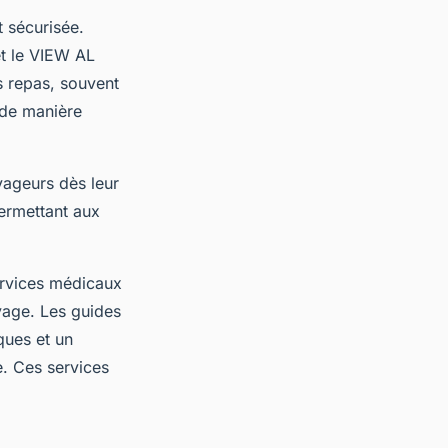
t sécurisée.
et le VIEW AL
 repas, souvent
 de manière
yageurs dès leur
permettant aux
services médicaux
yage. Les guides
ques et un
e. Ces services