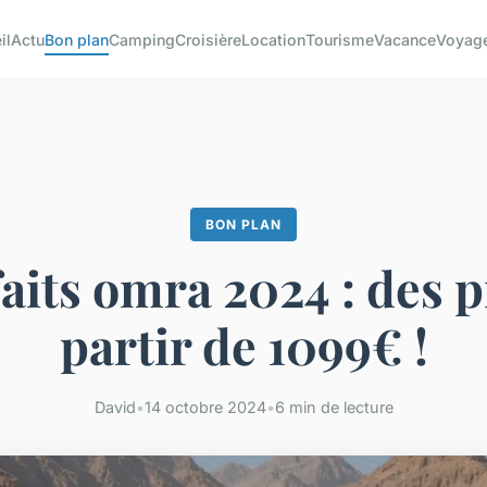
il
Actu
Bon plan
Camping
Croisière
Location
Tourisme
Vacance
Voyag
BON PLAN
aits omra 2024 : des p
partir de 1099€ !
David
•
14 octobre 2024
•
6 min de lecture