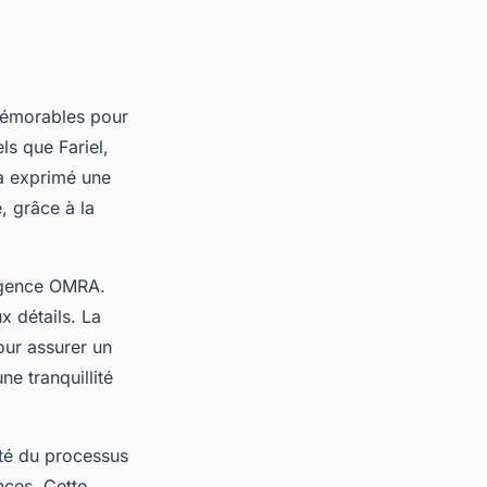
mémorables pour
ls que Fariel,
 a exprimé une
, grâce à la
'Agence OMRA.
x détails. La
our assurer un
ne tranquillité
ité du processus
ences. Cette